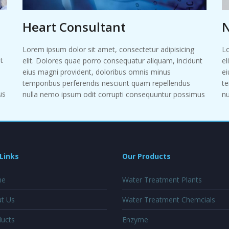
Heart Consultant
N
Lorem ipsum dolor sit amet, consectetur adipisicing
Lo
t
elit. Dolores quae porro consequatur aliquam, incidunt
el
eius magni provident, doloribus omnis minus
ei
temporibus perferendis nesciunt quam repellendus
te
us
nulla nemo ipsum odit corrupti consequuntur possimus
nu
Links
Our Products
e
Water Treatment Plants
t Us
Water Treatment Chemcials
ucts
Enzyme