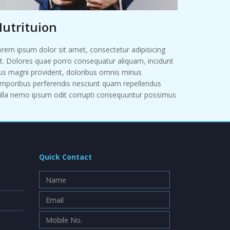
utrituion
rem ipsum dolor sit amet, consectetur adipisicing
it. Dolores quae porro consequatur aliquam, incidunt
us magni provident, doloribus omnis minus
mporibus perferendis nesciunt quam repellendus
lla nemo ipsum odit corrupti consequuntur possimus
Quick Contact