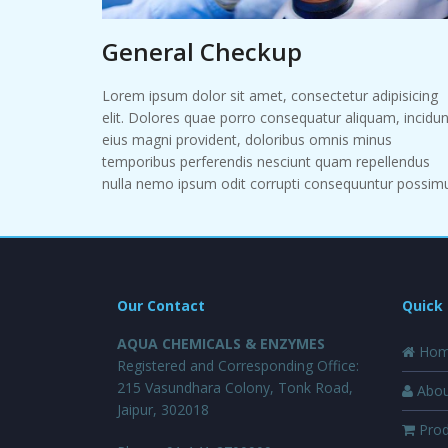
General Checkup
Lorem ipsum dolor sit amet, consectetur adipisicing
elit. Dolores quae porro consequatur aliquam, incidun
eius magni provident, doloribus omnis minus
temporibus perferendis nesciunt quam repellendus
nulla nemo ipsum odit corrupti consequuntur possim
Our Contact
Quick 
AQUA CHEMICALS & ENZYMES
Hom
Registered and Corresponding Office:
215 Vasundhara Colony, Tonk Road,
Abou
Jaipur, 302018
Prod