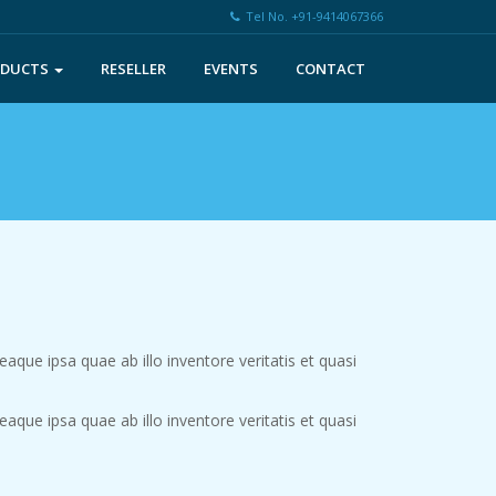
Tel No. +91-9414067366
ODUCTS
RESELLER
EVENTS
CONTACT
que ipsa quae ab illo inventore veritatis et quasi
que ipsa quae ab illo inventore veritatis et quasi